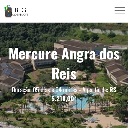
Mercure Angra dos
Reis
Duração: 05 dias e 04 noites - A partir de:
R$
5.218,00
*