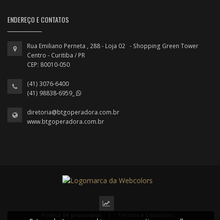
ENDEREÇO E CONTATOS
Rua Emiliano Perneta , 288 - Loja 02 - Shopping Green Tower
Centro - Curitiba / PR
CEP: 80010-050
(41) 3076-6400
(41) 98838-6959_
diretoria@btgoperadora.com.br
www.btgoperadora.com.br
Política de privacidade
|
Termos e Condições