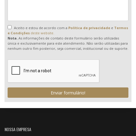
Aceito e estou de acordo com a
Política de privacidade
e
Termos
e Condições
deste website.
Nota.
As informações de contato deste formulário serão utilizadas
única e exclusivamente para este atendimento. Não serão utilizadas para
nenhum outro fim posterior, seja comercial, institucional ou de suporte.
Enviar formulário!
NOSSA EMPRESA