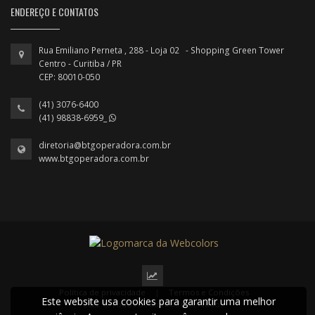
ENDEREÇO E CONTATOS
Rua Emiliano Perneta , 288 - Loja 02 - Shopping Green Tower
Centro - Curitiba / PR
CEP: 80010-050
(41) 3076-6400
(41) 98838-6959_
diretoria@btgoperadora.com.br
www.btgoperadora.com.br
Política de privacidade
|
Termos e Condições
Este website usa cookies para garantir uma melhor
2022 © Todos os direitos reservados.