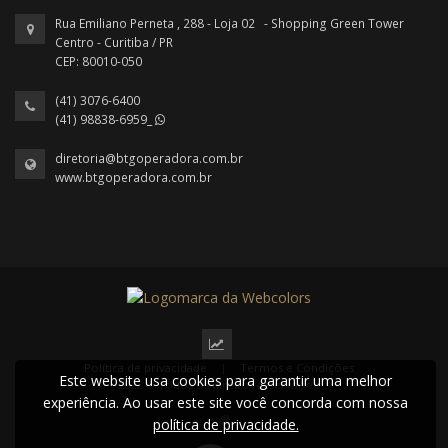
Rua Emiliano Perneta , 288 - Loja 02 - Shopping Green Tower
Centro - Curitiba / PR
CEP: 80010-050
(41) 3076-6400
(41) 98838-6959_
diretoria@btgoperadora.com.br
www.btgoperadora.com.br
Política de privacidade
|
Termos e Condições
Este website usa cookies para garantir uma melhor
2022 © Todos os direitos reservados.
experiência. Ao usar este site você concorda com nossa
política de privacidade.